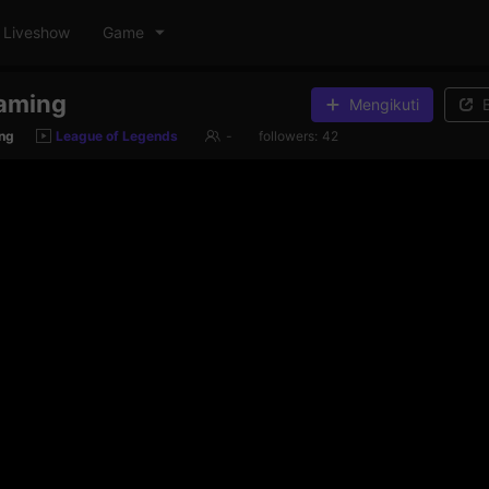
Liveshow
Game
Gaming
Mengikuti
ing
League of Legends
-
followers:
42