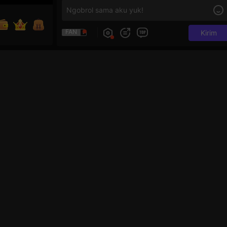
FAN
Kirim