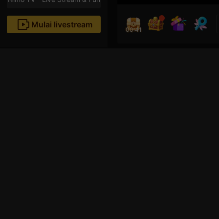
Mulai livestream
00:40
Bin
Followe
Mọi người ủng hộ cho
https://zypage.com/
Link website: binbon
BinBon Gaming Ch
Rekomendasi livestream