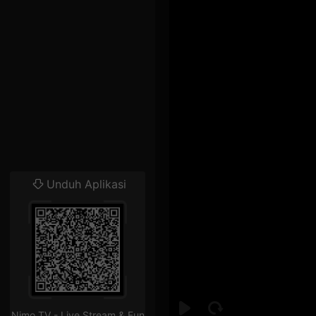
Unduh Aplikasi
Nimo TV - Live Stream & Fun