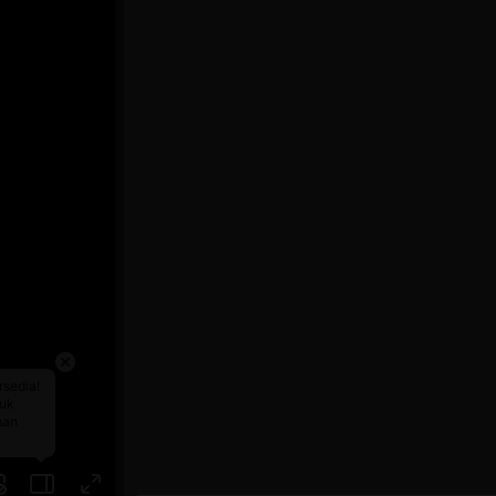
rsedia!
tuk
man