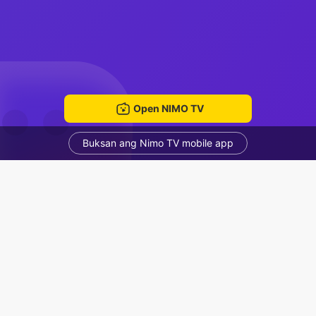
Open NIMO TV
Buksan ang Nimo TV mobile app
main sama siapa aja yang penting sopan sant
Vianzz
Voice Room
Mga Nirerekominda Na Mga Streamer