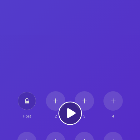
Host
2
3
4