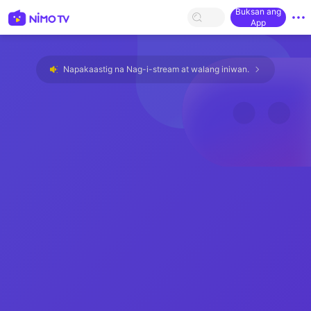
Buksan ang
App
Napakaastig na Nag-i-stream at walang iniwan.