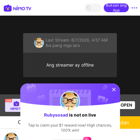
Buksan ang
App
Last Stream:
8/7/2026, 4:57 AM
Iba pang mga laro
Ang streamer ay offline
sentinelStart
NMstrawberry
is live!
OPEN
Iba pang mga laro
605
Views
Rubysosad
is not on live
Chat
Streamer
Sundan
Tap to claim your $1 reward now! High chances,
100% win!
mlbb รูบี้คับ 24
$1