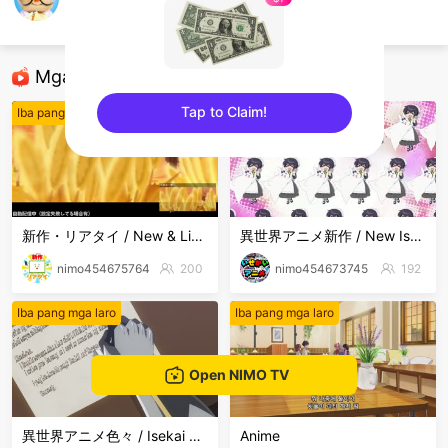
Rubysosad
Iba pang mga laro
Mga Nirerekominda Na Mga Streamer
Tap to Claim!
Iba pang mga laro
Iba pang mga laro
sentinelEnd
新作・リアタイ / New & Live Streams
異世界アニメ新作 / New Isekai Anime
nimo454675764
200
nimo454673745
192
Iba pang mga laro
Iba pang mga laro
Open NIMO TV
異世界アニメ色々 / Isekai Anime Mix
Anime