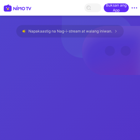
Buksan ang
App
Napakaastig na Nag-i-stream at walang iniwan.