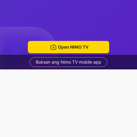
Open NIMO TV
Buksan ang Nimo TV mobile app
girl only
Creator Brain
Voice Room
Mga Nirerekominda Na Mga Streamer