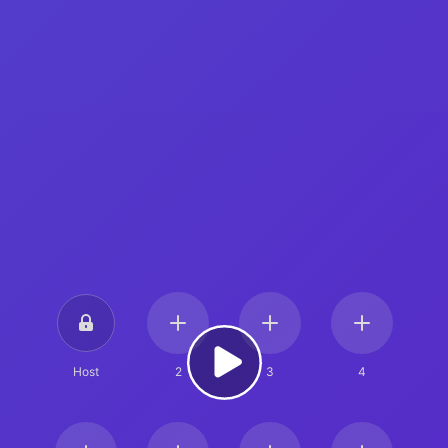
Host
2
3
4