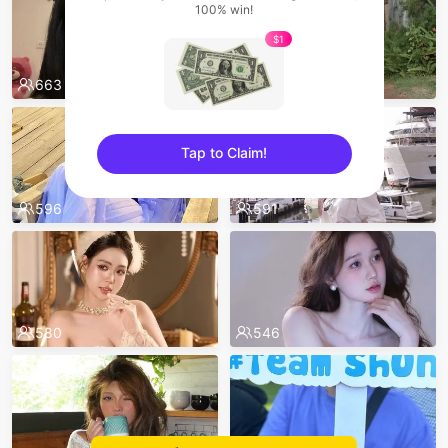
100% win!
$1
663
610
Tap to Claim!
sentinelEnd
596
591
580
546