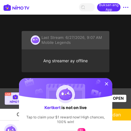
Buksan ang
App
Last Stream:
6/27/2026, 9:07 AM
Mobile Legends
Ang streamer ay offline
sentinelStart
Tông GameShow
is live!
OPEN
Mobile Legends
55
Views
Kertkert
is not on live
Chat
Streamer
Sundan
Tap to claim your $1 reward now! High chances,
100% win!
Kaja muna 🤭
$1