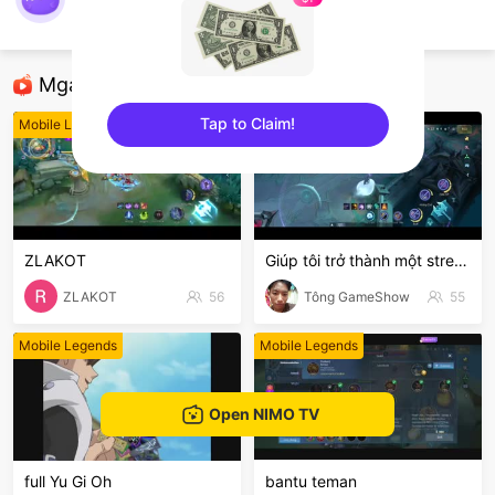
Kertkert
Mobile Legends
Mga Nirerekominda Na Mga Streamer
Tap to Claim!
Mobile Legends
Mobile Legends
sentinelEnd
ZLAKOT
Giúp tôi trở thành một stream nổi bật nhất hôn nay
ZLAKOT
56
Tông GameShow
55
Mobile Legends
Mobile Legends
Open NIMO TV
full Yu Gi Oh
bantu teman