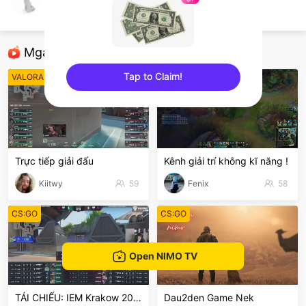
Cóm Đầu Lạnh
League of Legends: Wild Rift
Mga Nirerekominda Na Mga Streamer
Tap to Claim!
VALORANT
League of Legends
sentinelEnd
Trực tiếp giải đấu
Kênh giải trí không kĩ năng !
Kiitwy
59
Fenix
58
CS:GO
CS:GO
Open NIMO TV
TÁI CHIẾU: IEM Krakow 2026
Dau2den Game Nek