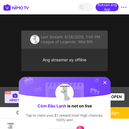
Buksan ang
App
Last Stream:
6/28/2026, 1:05 PM
League of Legends: Wild Rift
Ang streamer ay offline
sentinelStart
[NGN] Wynnie
is live!
OPEN
HOHOL
763
Views
Cóm Đầu Lạnh
is not on live
Chat
Streamer
Sundan
Tap to claim your $1 reward now! High chances,
100% win!
Days 1 Live đến khi nào ra thóc
$1