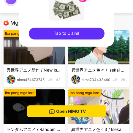
nimo794527983
Iba pang mga laro
Mga Nirerekominda Na Mga Streamer
Tap to Claim!
Iba pang mga laro
Iba pang mga laro
sentinelEnd
異世界アニメ新作 / New Isekai Anime
異世界アニメ色々 / Isekai Anime Mix
nimo454673745
142
nimo734433490
128
Iba pang mga laro
Iba pang mga laro
Open NIMO TV
ランダムアニメ / Random Anime
異世界アニメ色々3 / Isekai Anime Mix3