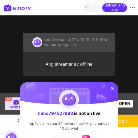
Buksan ang
App
Last Stream:
5/24/2026, 2:15 PM
Iba pang mga laro
Ang streamer ay offline
sentinelStart
CamCam66Gaming
is live!
OPEN
Iba pang mga laro
56
Views
nimo794527983
is not on live
Chat
Streamer
Sundan
Tap to claim your $1 reward now! High chances,
100% win!
nimo794527983's Live Channel
$1