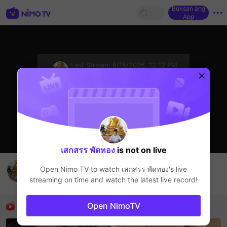
Buksan ang
App
sentinelStart
Last Stream:
5/15/2026, 12:12 PM
HOHOL
Ang streamer ay offline
เสกสรร พัดทอง
is not on live
เสกสรร พัดทอง's Live Channel
Open Nimo TV to watch
เสกสรร พัดทอง
's live
เสกสรร พัดทอง
streaming on time and watch the latest live record!
HOHOL
Mga Nirerekominda Na Mga Streamer
Open NimoTV