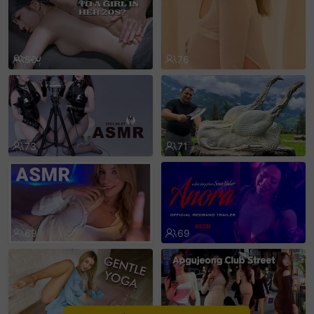
sentinelEnd
80
76
73
71
69
69