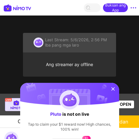
Buksan ang
App
Last Stream:
5/6/2026, 2:56 PM
Iba pang mga laro
Ang streamer ay offline
sentinelStart
Thầy Giáo Mười
is live!
OPEN
League of Legends
4.3k
Views
Pluto
is not on live
Chat
Streamer
Sundan
Tap to claim your $1 reward now! High chances,
100% win!
nimo692845200's Live Channel
$1