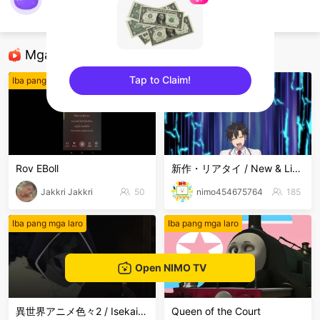
Pluto
Iba pang mga laro
Mga Nirerekominda Na Mga Streamer
Tap to Claim!
Iba pang mga laro
Iba pang mga laro
sentinelEnd
Rov EBoll
新作・リアタイ / New & Live Streams
Jakkri Jakkri
50
nimo454675764
185
Iba pang mga laro
Iba pang mga laro
Open NIMO TV
異世界アニメ色々2 / Isekai Anime Mix2
Queen of the Court