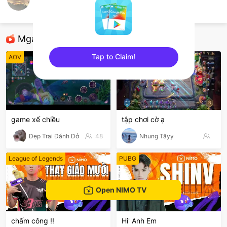
Phạm Thọ
AOV
Mga Nirerekominda Na Mga Streamer
Tap to Claim!
AOV
AOV
sentinelEnd
game xế chiều
tập chơi cờ ạ
Đẹp Trai Đánh Dở
48
Nhung Tâyy
League of Legends
PUBG
Open NIMO TV
chấm công !!
Hi' Anh Em