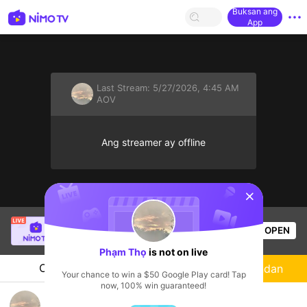
Buksan ang
App
Last Stream:
5/27/2026, 4:45 AM
AOV
Ang streamer ay offline
sentinelStart
Tiểu Nguyệt Hoa Nhi
is live!
OPEN
AOV
53
Views
Phạm Thọ
is not on live
Chat
Streamer
Sundan
Your chance to win a $50 Google Play card! Tap
now, 100% win guaranteed!
anh em chơi chung