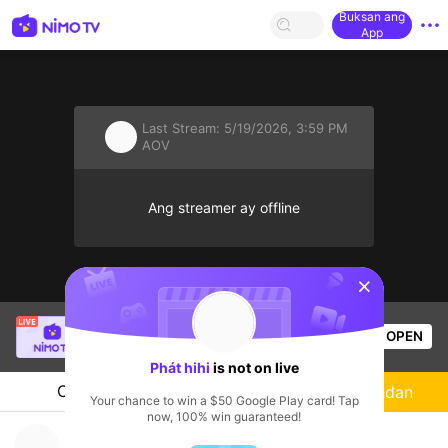
Buksan ang
App
Last Stream:
5/19/2026, 3:59 PM
AOV
Ang streamer ay offline
sentinelStart
Trà Phi Hoàng
is live!
OPEN
AOV
56
Views
Phát hihi
is not on live
Chat
Streamer
Sundan
Your chance to win a $50 Google Play card! Tap
now, 100% win guaranteed!
vo ae oi