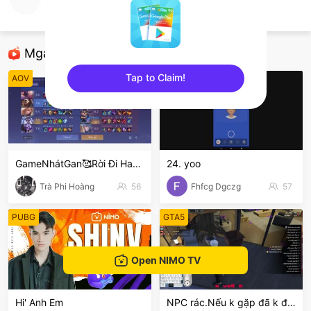
Phát hihi
AOV
Mga Nirerekominda Na Mga Streamer
Tap to Claim!
AOV
AOV
sentinelEnd
GameNhátGan🥰Rời Đi Hay Ở 🥰
24. yoo
Trà Phi Hoàng
56
Fhfcg Dgczg
57
PUBG
GTA5
Open NIMO TV
Hi' Anh Em
NPC rác.Nếu k gặp đã k đauui😭