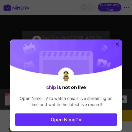
Buksan ang
App
sentinelStart
Last Stream:
7/1/2026, 4:59 AM
Free Fire
Ang streamer ay offline
chip
is not on live
lingling
is live!
Open Nimo TV to watch
chip
's live streaming on
OPEN
Free Fire
67
Views
time and watch the latest live record!
Chat
Streamer
Sundan
Open NimoTV
Free Fire vui vui 😭🥀