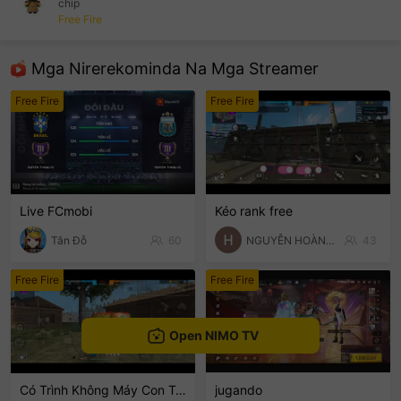
chip
Free Fire
sentinelEnd
Mga Nirerekominda Na Mga Streamer
Free Fire
Free Fire
Live FCmobi
Kéo rank free
Tân Đỗ
60
NGUYỄN HOÀNG PHÚC
43
Free Fire
Free Fire
Open NIMO TV
Có Trình Không Máy Con Tuất
jugando