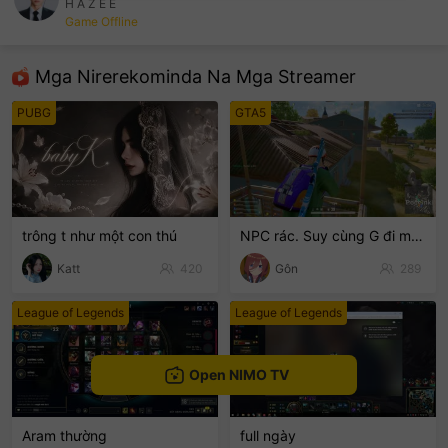
H A Z E E
Game Offline
sentinelEnd
Mga Nirerekominda Na Mga Streamer
PUBG
GTA5
trông t như một con thú
NPC rác. Suy cùng G đi mòooo😭
Katt
420
Gôn
289
League of Legends
League of Legends
Open NIMO TV
Aram thường
full ngày