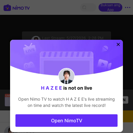
Buksan ang
App
sentinelStart
Last Stream:
5/27/2026, 2:28 PM
Game Offline
Ang streamer ay offline
H A Z E E
is not on live
Nathan
is live!
Open Nimo TV to watch
H A Z E E
's live streaming
OPEN
League of Legends
68
Views
on time and watch the latest live record!
Chat
Streamer
Sundan
Open NimoTV
I AM NEWBIE ;))