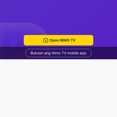
Open NIMO TV
Buksan ang Nimo TV mobile app
king bok
Nicholas Raja gukguk
Voice Room
Mga Nirerekominda Na Mga Streamer