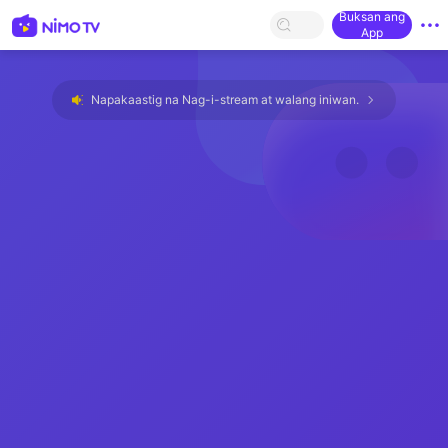
Buksan ang
App
Napakaastig na Nag-i-stream at walang iniwan.