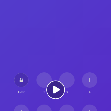
Host
2
3
4