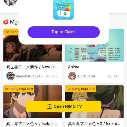
เมฆ วาธิน
Iba pang mga laro
Mga Nirerekominda Na Mga Streamer
Tap to Claim!
Iba pang mga laro
Iba pang mga laro
sentinelEnd
異世界アニメ新作 / New Isekai Anime
Anime
nimo454673745
202
Cure Eclair
148
Iba pang mga laro
Iba pang mga laro
Open NIMO TV
異世界アニメ色々 / Isekai Anime Mix
異世界アニメ色々3 / Isekai Anime Mix3