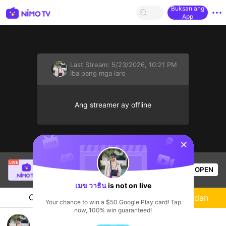
Buksan ang
App
Last Stream:
5/23/2026, 10:21 PM
Iba pang mga laro
Ang streamer ay offline
sentinelStart
Shayy
is live!
OPEN
Iba pang mga laro
59
Views
เมฆ วาธิน
is not on live
Chat
Streamer
Sundan
Your chance to win a $50 Google Play card! Tap
now, 100% win guaranteed!
Gusion player