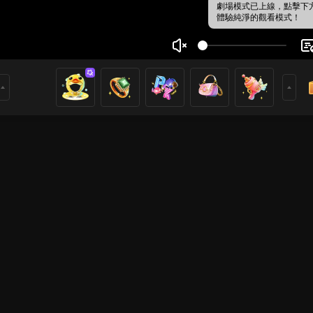
劇場模式已上線，點擊下
體驗純淨的觀看模式！
o Be
8
6
語音房
Just Chatting