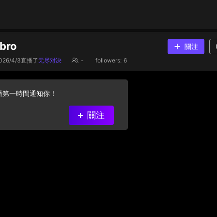
 bro
關注
026/4/3
直播了
无尽对决
-
followers:
6
播第一時間通知你！
關注