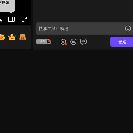
方按鈕
FAN
發送