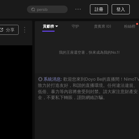
註冊
登入
貢獻榜
守护
貴賓席
(
0
)
粉絲榜
分享
我的王座還空著，快來成為我的No.1!
系統消息
:
歡迎您來到Doyo Be的直播間！NimoT
致力於打造友好，和諧的直播環境。任何違法違規、
低俗、暴力等內容將會受到封禁。請大家注意財產安
全，不要私下轉賬，謹防網絡詐騙。