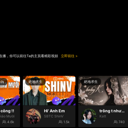
在播，你可以前往Ta的主頁看精彩視頻
立即前往
nds
絶地求生
絶地求生
công !!
Hi' Anh Em
trông t như một con thú
iáo Mười
SBTC ShinV
Katt
4.6k
1.5k
740