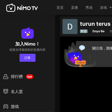
首頁
直播
秀场
游戏
turun terus
8
Doyo Be
2
加入Nimo！
關注我，開
探索全球最精彩的直播內容
註冊
排行榜
hot
名人堂
游戏