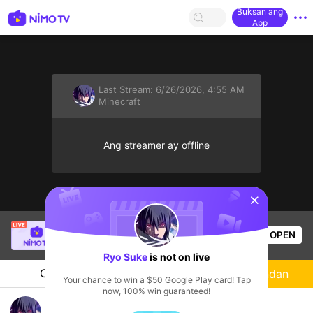
Buksan ang
App
Last Stream:
6/26/2026, 4:55 AM
Minecraft
Ang streamer ay offline
sentinelStart
XURI
is live!
OPEN
Minecraft
14
Views
Ryo Suke
is not on live
Chat
Streamer
Sundan
Your chance to win a $50 Google Play card! Tap
now, 100% win guaranteed!
Ryo Suke's Live Channel