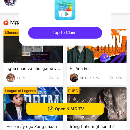
Ryo Suke
Minecraft
Mga Nirerekominda Na Mga Streamer
Tap to Claim!
Minecraft
PUBG
sentinelEnd
nghe nhạc và chơi game vs xuri
Hi' Anh Em
XURI
14
SBTC ShinV
3.5k
League of Legends
PUBG
Open NIMO TV
Hello mấy cục Zàng nhaaa
trông t như một con thú