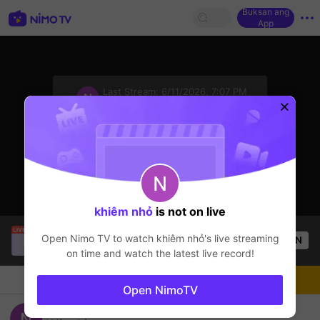
Buksan ang
App
sentinelStart
Last Stream:
6/11/2026, 7:07 PM
PES Mobile
Ang streamer ay offline
khiêm nhỏ
is not on live
SBTC Clear
is live!
Open Nimo TV to watch
khiêm nhỏ
's live streaming
OPEN
League of Legends
5.7k
Views
on time and watch the latest live record!
Chat
Streamer
Sundan
Open NimoTV
vào leo chung cho vui nè