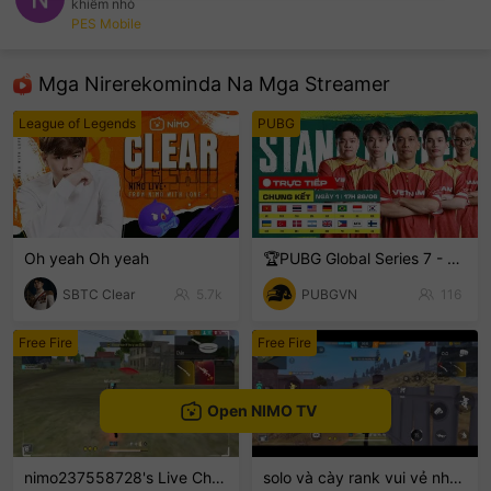
khiêm nhỏ
PES Mobile
sentinelEnd
Mga Nirerekominda Na Mga Streamer
League of Legends
PUBG
Oh yeah Oh yeah
🏆PUBG Global Series 7 - PGS 7
SBTC Clear
5.7k
PUBGVN
116
Free Fire
Free Fire
Open NIMO TV
nimo237558728's Live Channel
solo và cày rank vui vẻ nha ae.ai chơi thì id