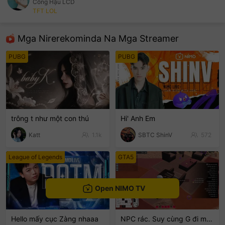
Công Hậu LCD
TFT LOL
sentinelEnd
Mga Nirerekominda Na Mga Streamer
PUBG
PUBG
trông t như một con thú
Hi' Anh Em
Katt
1.1k
SBTC ShinV
572
League of Legends
GTA5
Open NIMO TV
Hello mấy cục Zàng nhaaa
NPC rác. Suy cùng G đi mòooo😭