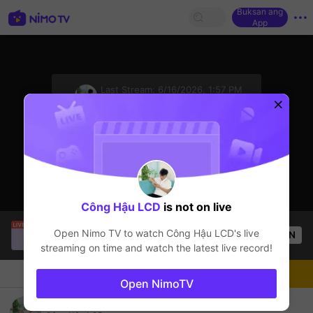
Buksan ang
App
sentinelStart
Last Stream:
6/16/2026, 1:57 PM
TFT LOL
Ang streamer ay offline
Công Hậu LCD
is not on live
Katt
is live!
Open Nimo TV to watch
Công Hậu LCD
's live
OPEN
PUBG
1.1k
Views
streaming on time and watch the latest live record!
Chat
Streamer
Sundan
Open NimoTV
Công Hậu live chanel