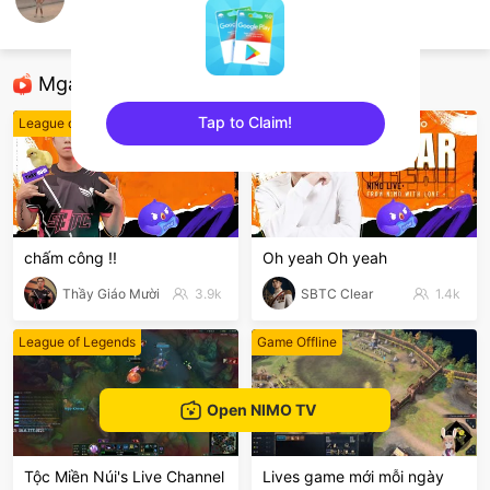
Anh Lê
CF Mobile
Mga Nirerekominda Na Mga Streamer
Tap to Claim!
League of Legends
League of Legends
sentinelEnd
chấm công !!
Oh yeah Oh yeah
Thầy Giáo Mười
3.9k
SBTC Clear
1.4k
League of Legends
Game Offline
Open NIMO TV
Tộc Miền Núi's Live Channel
Lives game mới mỗi ngày