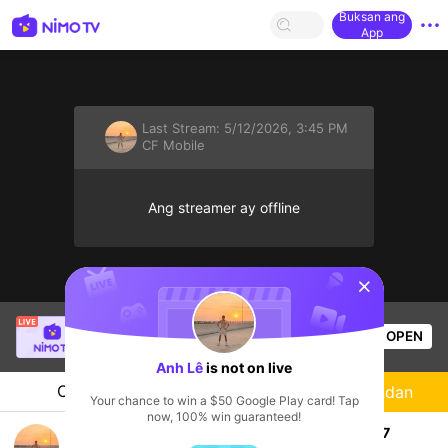
Buksan ang
App
Last Stream:
5/12/2026, 3:45 PM
CF Mobile
Ang streamer ay offline
sentinelStart
Thầy Giáo Mười
is live!
OPEN
League of Legends
3.9k
Views
Anh Lê
is not on live
Chat
Streamer
Sundan
Your chance to win a $50 Google Play card! Tap
now, 100% win guaranteed!
học các phrases verb chuẩn bị cho thptqg 2027