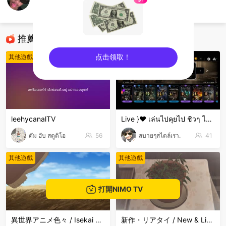
balianZx
其他遊戲
推薦直播
点击领取！
其他遊戲
其他遊戲
sentinelEnd
leehycanalTV
Live }❤️ เล่นไปคุยไป ชิวๆ ไม่เก่งน่ะ 🤣🤣🤣 ขำๆ .
ดัม ฮับ สตูดิโอ
56
สบายๆสไตล์เรา.
41
其他遊戲
其他遊戲
打開NIMO TV
異世界アニメ色々 / Isekai Anime Mix
新作・リアタイ / New & Live Streams