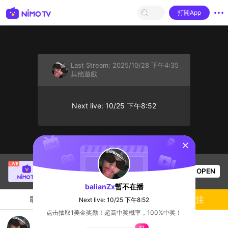
打開App
Last Stream:
2025/10/28 下午4:35
其他遊戲
Next live: 10/25 下午8:52
sentinelStart
DislikedPoem24
正在直播！
OPEN
其他遊戲
56
观看数
balianZx
暫不在播
聊天
主播
關注
Next live: 10/25 下午8:52
点击抽取1美金奖励！超高中奖概率，100%中奖！
🔴Live : เข้ามาคุยได้ครับ🙏🏻⚡
$1