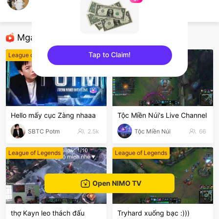
Huyền Linh
League of Legends
Mga Nirerekominda Na Mga Streamer
Tap to Claim!
League of Legends
League of Legends
sentinelEnd
Hello mấy cục Zàng nhaaa
Tộc Miền Núi's Live Channel
SBTC Potm
2.5k
Tộc Miền Núi
66
League of Legends
League of Legends
Open NIMO TV
thợ Kayn leo thách đấu
Tryhard xuống bạc :)))