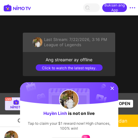
Buksan ang
App
Last Stream:
7/22/2026, 3:16 PM
League of Legends
Ang streamer ay offline
Click to watch the latest replay.
sentinelStart
Thầy Giáo Mười
is live!
OPEN
League of Legends
3.5k
Views
Huyền Linh
is not on live
Chat
Streamer
Sundan
Tap to claim your $1 reward now! High chances,
100% win!
Linh Linh Live
$1