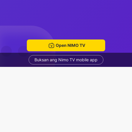
Open NIMO TV
Buksan ang Nimo TV mobile app
sing a song
Red Shadow
Voice Room
Mga Nirerekominda Na Mga Streamer