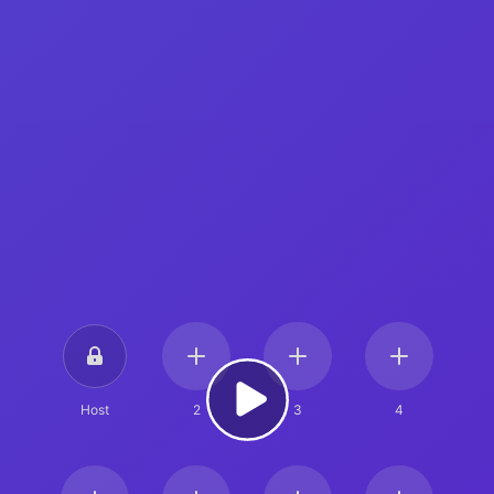
Host
2
3
4