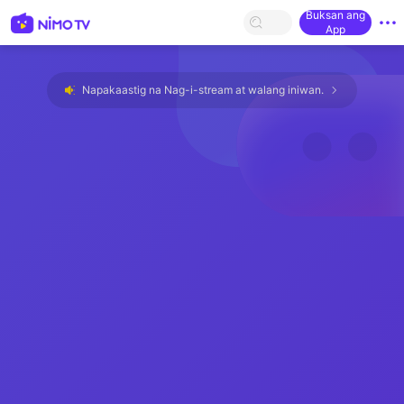
Buksan ang
App
Napakaastig na Nag-i-stream at walang iniwan.