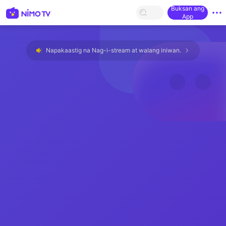
Buksan ang
App
Napakaastig na Nag-i-stream at walang iniwan.