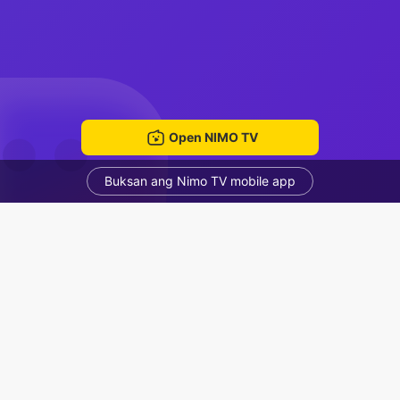
Open NIMO TV
Buksan ang Nimo TV mobile app
C
Nguyễn Xuân Linh
Voice Room
Mga Nirerekominda Na Mga Streamer