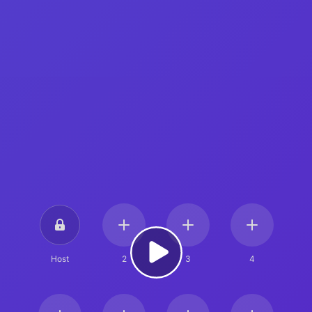
Host
2
3
4