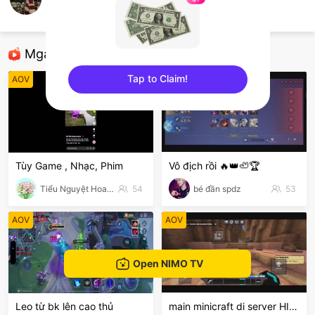
Nhln
AOV
Mga Nirerekominda Na Mga Streamer
Tap to Claim!
AOV
AOV
sentinelEnd
Tùy Game , Nhạc, Phim
Vô địch rồi 🔥👑🦥🏆
Tiểu Nguyệt Hoa Nhi
54
bé đần spdz
53
AOV
AOV
Open NIMO TV
Leo từ bk lên cao thủ
main minicraft di server HIVE