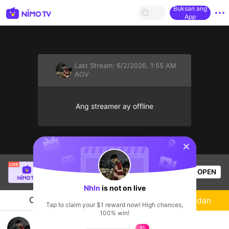
Buksan ang
App
Last Stream:
6/2/2026, 1:55 AM
AOV
Ang streamer ay offline
sentinelStart
Tiểu Nguyệt Hoa Nhi
is live!
OPEN
AOV
54
Views
Nhln
is not on live
Chat
Streamer
Sundan
Tap to claim your $1 reward now! High chances,
100% win!
Game vui vẻ
$1