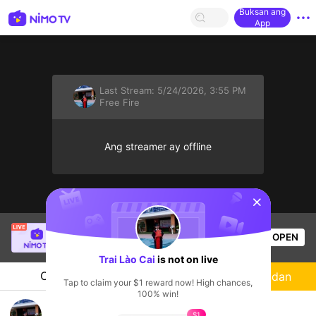
Buksan ang
App
Last Stream:
5/24/2026, 3:55 PM
Free Fire
Ang streamer ay offline
sentinelStart
Bao Nguyên Gia
is live!
OPEN
Free Fire
54
Views
Trai Lào Cai
is not on live
Chat
Streamer
Sundan
Tap to claim your $1 reward now! High chances,
100% win!
Trai Lào Cai's Live Channel
$1