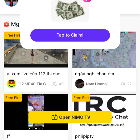
Trai Lào Cai
Free Fire
Mga Nirerekominda Na Mga Streamer
Tap to Claim!
Free Fire
Free Fire
sentinelEnd
ai xem live của 112 thì cho 112 1 follow với nha
ngày nghỉ chán òm
112 MP40 Tia Chớp Tử
49
Nam Hoàng
22
Free Fire
Free Fire
Open NIMO TV
ff
philipiptv