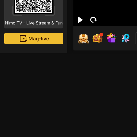
Nimo TV - Live Stream & Fun
Mag-live
00:39
Quố
0
Fans
Inirerekomendang strea
HOHOL