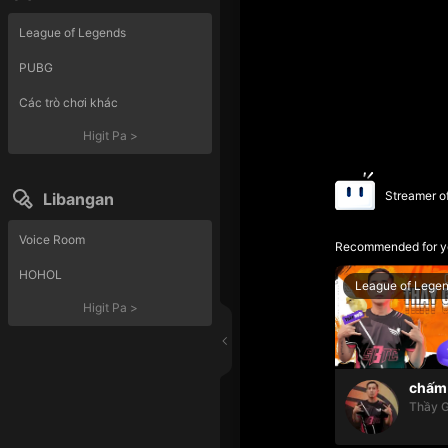
League of Legends
PUBG
Các trò chơi khác
Higit Pa
>
Streamer o
Libangan
Voice Room
Recommended for y
HOHOL
League of Lege
Higit Pa
>
chấm 
Thầy G