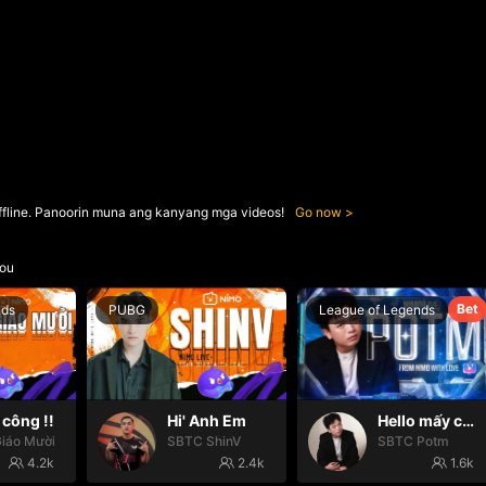
ffline. Panoorin muna ang kanyang mga videos!
Go now
ou
Bet
nds
PUBG
League of Legends
công !!
Hi' Anh Em
Hello mấy cục Zàng nhaaa
iáo Mười
SBTC ShinV
SBTC Potm
4.2k
2.4k
1.6k