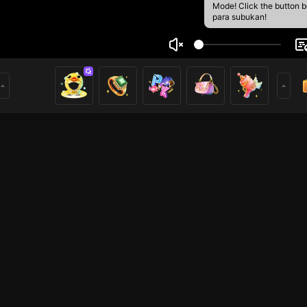
Mode! Click the button 
para subukan!
c Vĩnh
1
mer
HOHOL
HOHOL