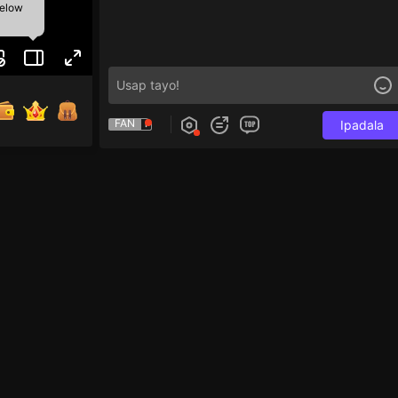
below
FAN
Ipadala