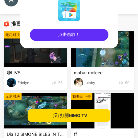
Alvian Andi
无尽对决
推薦直播
点击领取！
无尽对决
无尽对决
sentinelEnd
🔴LIVE
mabar moleee
Edelyn~
56
lulaby
50
无尽对决
我要活下去
打開NIMO TV
Día 12 SIMONE BILES IN THE HOUSE PERUSALEN
ff