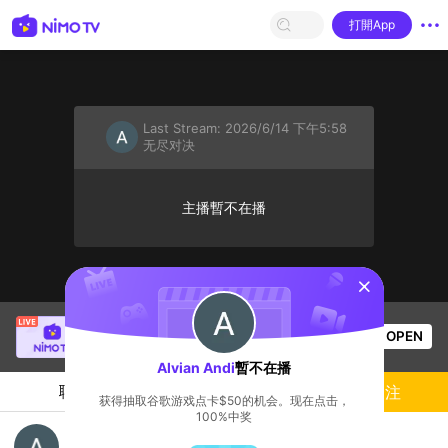
打開App
Last Stream:
2026/6/14 下午5:58
无尽对决
主播暫不在播
sentinelStart
Thầy Giáo Mười
正在直播！
OPEN
League of Legends
4.3k
观看数
Alvian Andi
暫不在播
聊天
主播
關注
获得抽取谷歌游戏点卡$50的机会。现在点击，
100%中奖
imorr