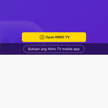
Open NIMO TV
Buksan ang Nimo TV mobile app
นอนเพลินๆ
Dx- Night
Voice Room
Mga Nirerekominda Na Mga Streamer