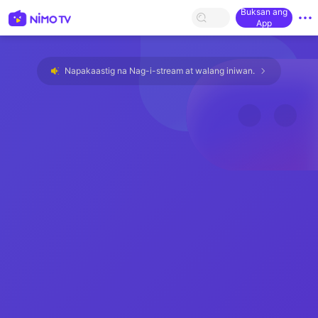
Buksan ang
App
Napakaastig na Nag-i-stream at walang iniwan.