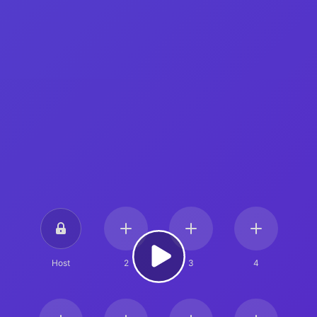
Host
2
3
4