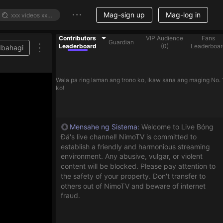
Mag-sign up
Mag-log in
Contributors
VIP Audience
Fans
Guardian
Leaderboard
(
0
)
Leaderboar
Ibahagi
Wala pa ring laman ang trono ko, ikaw sana ang maging No. 
ko!
Mensahe ng Sistema
:
Welcome to Live Bóng
Đá's live channel! NimoTV is committed to
establish a friendly and harmonious streaming
environment. Any abusive, vulgar, or violent
content will be blocked. Please pay attention to
the safety of your property. Don't transfer to
others out of NimoTV and beware of internet
fraud.