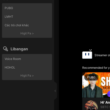
PUBG
LMHT
Các trò chơi khác
Higit Pa
>
Libangan
Streamer o
Voice Room
HOHOL
Recommended for y
Higit Pa
>
PUBG
Hi' A
SBTC 