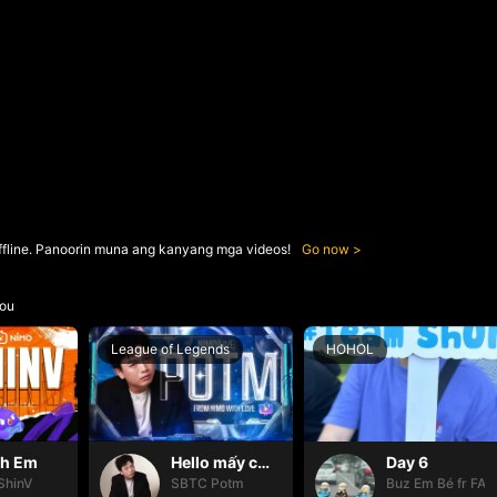
ffline. Panoorin muna ang kanyang mga videos!
Go now
ou
League of Legends
HOHOL
nh Em
Hello mấy cục Zàng nhaaa
Day 6
ShinV
SBTC Potm
Buz Em Bé fr FAI