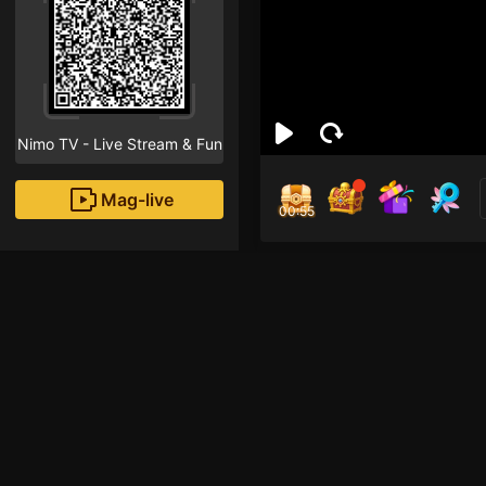
Nimo TV - Live Stream & Fun
Mag-live
00:55
Liv
3
Fans
Xin chào! Streamer mớ
hãy nhấn vào nút the