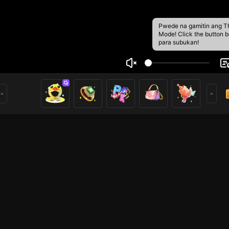
Pwede na gamitin ang T
Mode! Click the button 
para subukan!
e Bóng Đá
5
i ở đây. Hy vọng các bạn thích video phát trực tiếp của tô
o dõi!