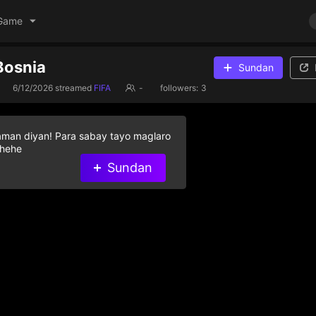
Game
Bosnia
Sundan
6/12/2026
streamed
FIFA
-
followers:
3
aman diyan! Para sabay tayo maglaro
 hehe
Sundan