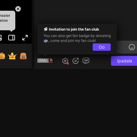
heater
below
Invitation to join the fan club
You can also get fan badge by donating
, come and join my fan club!
Oo
FAN
Ipadala
i và 