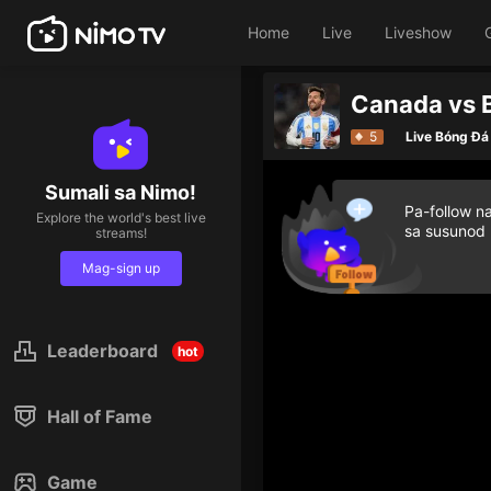
Home
Live
Liveshow
Canada vs 
5
Live Bóng Đá
Sumali sa Nimo!
Pa-follow n
Explore the world's best live
sa susunod
streams!
Mag-sign up
Leaderboard
hot
Hall of Fame
Game