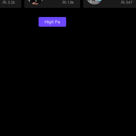
3.2k
1.9k
547
Higit Pa