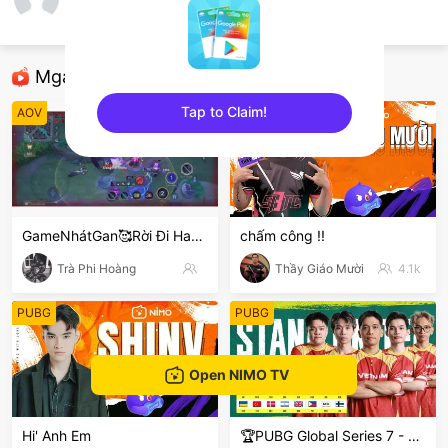
Tiến Xin Trai
AOV
Mga Nirerekominda Na Mga Streamer
Tap to Claim!
AOV
League of Legends
sentinelEnd
GameNhátGan🥰Rời Đi Hay Ở 🥰
chấm công !!
Trà Phi Hoàng
Thầy Giáo Mười
4.1k
PUBG
PUBG
Open NIMO TV
Hi' Anh Em
🏆PUBG Global Series 7 - PGS 7