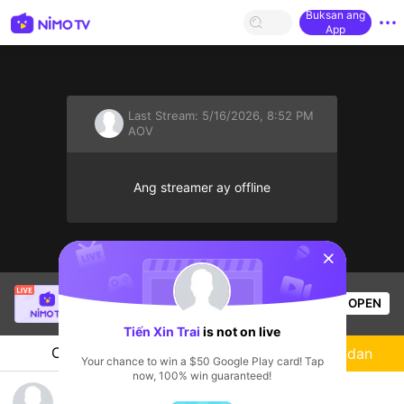
Buksan ang
App
Last Stream:
5/16/2026, 8:52 PM
AOV
Ang streamer ay offline
sentinelStart
#Nguoiyeubolo.
is live!
OPEN
AOV
60
Views
Tiến Xin Trai
is not on live
Chat
Streamer
Sundan
Your chance to win a $50 Google Play card! Tap
now, 100% win guaranteed!
Tiến Xin Trai's Live Channel