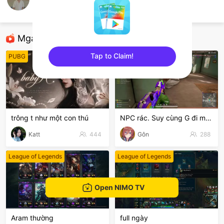
Tuấn Nhọ 28
Mobile Games
Mga Nirerekominda Na Mga Streamer
Tap to Claim!
PUBG
GTA5
sentinelEnd
trông t như một con thú
NPC rác. Suy cùng G đi mòooo😭
Katt
444
Gôn
288
League of Legends
League of Legends
Open NIMO TV
Aram thường
full ngày