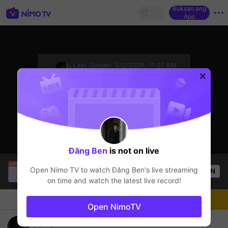
Buksan ang
App
sentinelStart
Last Stream:
6/2/2026, 11:21 AM
League of Legends
Ang streamer ay offline
Đăng Ben
is not on live
SBTC Clear
is live!
Open Nimo TV to watch
Đăng Ben
's live streaming
OPEN
League of Legends
5.4k
Views
on time and watch the latest live record!
Chat
Streamer
Sundan
Open NimoTV
TFT mua nay hay hong ?