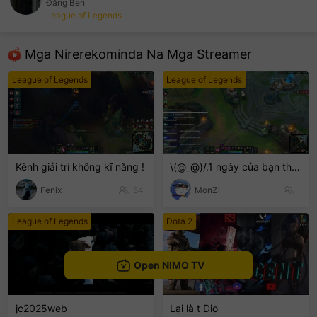
Đăng Ben
League of Legends
sentinelEnd
Mga Nirerekominda Na Mga Streamer
League of Legends
League of Legends
Kênh giải trí không kĩ năng !
\(@_@)/.1 ngày của bạn thế nào
Fenix
54
MonZi
League of Legends
Dota 2
Open NIMO TV
jc2025web
Lại là t Dio