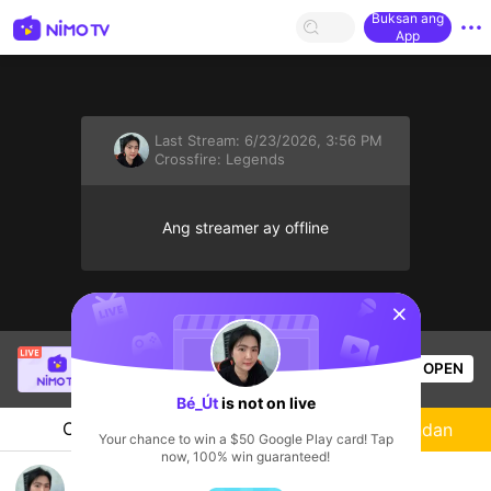
Buksan ang
App
Last Stream:
6/23/2026, 3:56 PM
Crossfire: Legends
Ang streamer ay offline
sentinelStart
giangka6868
is live!
OPEN
Crossfire: Legends
60
Views
Bé_Út
is not on live
Chat
Streamer
Sundan
Your chance to win a $50 Google Play card! Tap
now, 100% win guaranteed!
idol 9x mong dc gặp bụt..