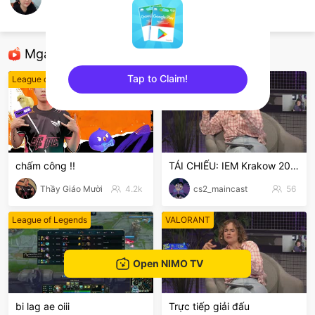
Bé_Út
Crossfire: Legends
Mga Nirerekominda Na Mga Streamer
Tap to Claim!
League of Legends
CS:GO
sentinelEnd
chấm công !!
TÁI CHIẾU: IEM Krakow 2026
Thầy Giáo Mười
4.2k
cs2_maincast
56
League of Legends
VALORANT
Open NIMO TV
bi lag ae oiii
Trực tiếp giải đấu