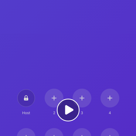
Host
2
3
4