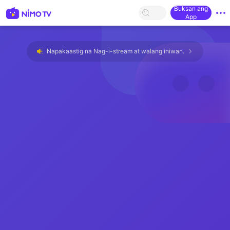
Buksan ang
App
Napakaastig na Nag-i-stream at walang iniwan.