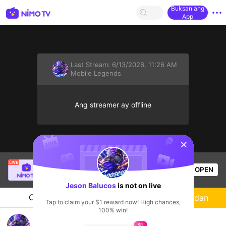
Buksan ang
App
Last Stream:
6/13/2026, 11:26 AM
Mobile Legends
Ang streamer ay offline
sentinelStart
CRIS
is live!
OPEN
Mobile Legends
53
Views
Jeson Balucos
is not on live
Chat
Streamer
Sundan
Tap to claim your $1 reward now! High chances,
100% win!
please like ang share my vedio thanks
$1