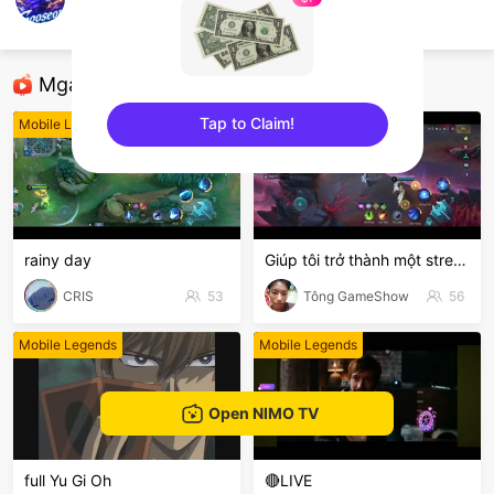
Jeson Balucos
Mobile Legends
Mga Nirerekominda Na Mga Streamer
Tap to Claim!
Mobile Legends
Mobile Legends
sentinelEnd
rainy day
Giúp tôi trở thành một stream nổi bật nhất hôn nay
CRIS
53
Tông GameShow
56
Mobile Legends
Mobile Legends
Open NIMO TV
full Yu Gi Oh
🔴LIVE