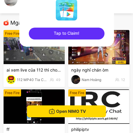
78825576
Free Fire
Mga Nirerekominda Na Mga Streamer
Tap to Claim!
Free Fire
Free Fire
sentinelEnd
ai xem live của 112 thì cho 112 1 follow với nha
ngày nghỉ chán òm
112 MP40 Tia Chớp Tử
49
Nam Hoàng
12
Free Fire
Free Fire
Open NIMO TV
ff
philipiptv