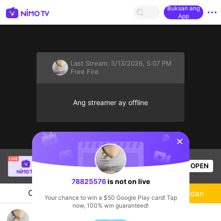
Buksan ang
App
Last Stream:
5/13/2026, 5:07 PM
Free Fire
Ang streamer ay offline
sentinelStart
Bao Nguyên Gia
is live!
OPEN
Free Fire
54
Views
78825576
is not on live
Chat
Streamer
Sundan
Your chance to win a $50 Google Play card! Tap
now, 100% win guaranteed!
Chơi rank vui vui