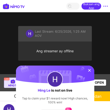
Buksan ang
App
Last Stream:
6/25/2026, 1:25 AM
AOV
Ang streamer ay offline
sentinelStart
[NGN] Wynnie
is live!
OPEN
HOHOL
706
Views
Hing Le
is not on live
Chat
Streamer
Sundan
Tap to claim your $1 reward now! High chances,
100% win!
Hing Le's Live Channel
$1