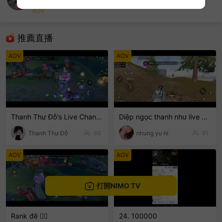
Minh Minh
AOV
sentinelEnd
推薦直播
AOV
AOV
Thanh Thư Đỗ's Live Channel
Diệp ngọc thanh như live 💓💓💓🍭
Thanh Thư Đỗ
68
nhung yu ni
61
AOV
AOV
打開NIMO TV
Rank đê 🙂‍↕️
24. 100000