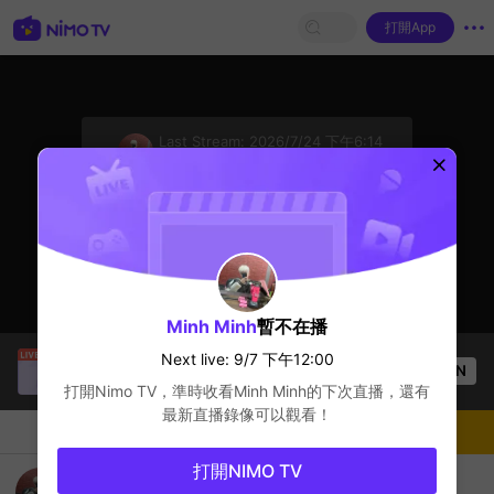
打開App
sentinelStart
Last Stream:
2026/7/24 下午6:14
AOV
Next live: 9/7 下午12:00
點擊觀看錄像
Minh Minh
暫不在播
Lê Thanh Trân
正在直播！
Next live: 9/7 下午12:00
OPEN
AOV
83
观看数
打開Nimo TV，準時收看
Minh Minh
的下次直播，還有
最新直播錄像可以觀看！
聊天
主播
關注
打開NIMO TV
Vua lỳ đòn Minhmôngmịn