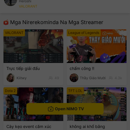
Heroshi
VALORANT
sentinelEnd
Mga Nirerekominda Na Mga Streamer
VALORANT
League of Legends
Trực tiếp giải đấu
chấm công !!
Kiitwy
49
Thầy Giáo Mười
4.3k
Dota 2
TFT LOL
Open NIMO TV
Cày kẹo event cãm xúc
không ai khổ bằng