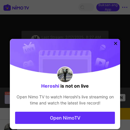
Buksan ang
App
sentinelStart
Last Stream:
2/17/2025, 8:27 AM
VALORANT
Ang streamer ay offline
Heroshi
is not on live
ViralRabbi000
is live!
Open Nimo TV to watch
Heroshi
's live streaming on
OPEN
GTA5
56
Views
time and watch the latest live record!
Chat
Streamer
Sundan
Open NimoTV
Go Live end Chill