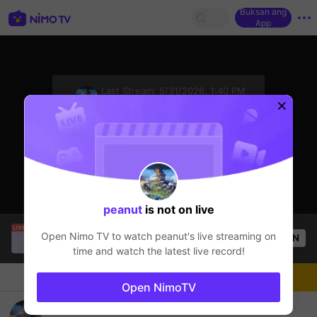
Buksan ang
App
sentinelStart
Last Stream:
5/31/2026, 1:40 PM
Minecraft
Ang streamer ay offline
peanut
is not on live
Thầy Giáo Mười
is live!
Open Nimo TV to watch
peanut
's live streaming on
OPEN
League of Legends
4.8k
Views
time and watch the latest live record!
Chat
Streamer
Sundan
Open NimoTV
COBBLEVERSE- minecraft pokemon