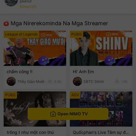
peanut
Minecraft
sentinelEnd
Mga Nirerekominda Na Mga Streamer
League of Legends
PUBG
chấm công !!
Hi' Anh Em
Thầy Giáo Mười
4.8k
SBTC ShinV
1.6k
PUBG
AOV
Open NIMO TV
trông t như một con thú
Quốcphan's Live Tâm sự đêm