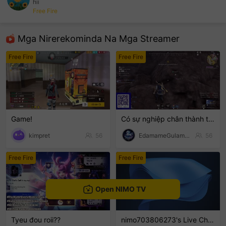
hii
Free Fire
sentinelEnd
Mga Nirerekominda Na Mga Streamer
Free Fire
Free Fire
Game!
Có sự nghiệp chân thành thú vị
kimpret
56
EdamameGulamanKamote
56
Free Fire
Free Fire
Open NIMO TV
Tyeu đou roii??
nimo703806273's Live Channel