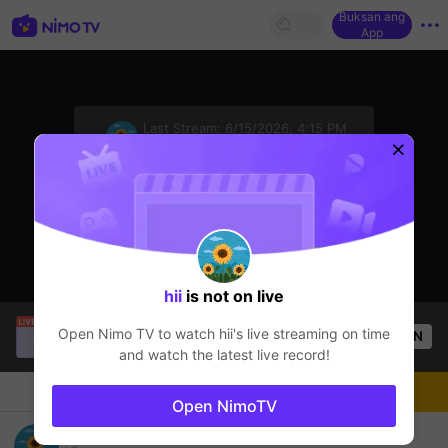
Buksan ang
App
sentinelStart
Last Stream:
6/15/2026, 4:15 PM
Free Fire
Ang streamer ay offline
hii
is not on live
kimpret
is live!
Open Nimo TV to watch
hii
's live streaming on time
OPEN
Free Fire
56
Views
and watch the latest live record!
Chat
Streamer
Sundan
Open NimoTV
leo đại cao thủ siuuuuuu