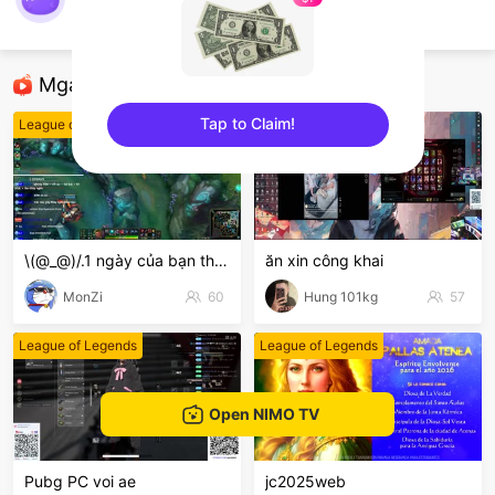
em hiếu tft
League of Legends
Mga Nirerekominda Na Mga Streamer
Tap to Claim!
League of Legends
League of Legends
sentinelEnd
\(@_@)/.1 ngày của bạn thế nào
ăn xin công khai
MonZi
60
Hung 101kg
57
League of Legends
League of Legends
Open NIMO TV
Pubg PC voi ae
jc2025web