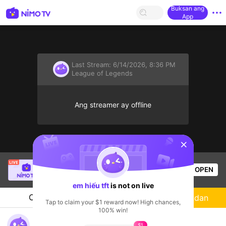
Buksan ang
App
Last Stream:
6/14/2026, 8:36 PM
League of Legends
Ang streamer ay offline
sentinelStart
SBTC Clear
is live!
OPEN
League of Legends
6.5k
Views
em hiếu tft
is not on live
Chat
Streamer
Sundan
Tap to claim your $1 reward now! High chances,
100% win!
em hiếu tft
$1