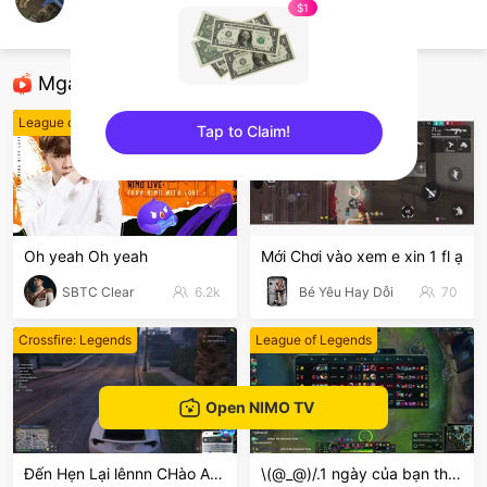
Vũ Nhôm TFT
$1
TFT LOL
Mga Nirerekominda Na Mga Streamer
League of Legends
Free Fire
Tap to Claim!
sentinelEnd
Oh yeah Oh yeah
Mới Chơi vào xem e xin 1 fl ạ
SBTC Clear
6.2k
Bé Yêu Hay Dỗi
70
Crossfire: Legends
League of Legends
Open NIMO TV
Đến Hẹn Lại lênnn CHào ACE
\(@_@)/.1 ngày của bạn thế nào