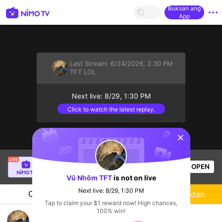
Buksan ang
App
Last Stream:
6/24/2026, 2:30 PM
TFT LOL
Next live: 8/29, 1:30 PM
Click to watch the latest replay.
sentinelStart
young boiz see tinh
is live!
OPEN
TFT LOL
83
Views
Vũ Nhôm TFT
is not on live
Next live: 8/29, 1:30 PM
Chat
Streamer
Sundan
Tap to claim your $1 reward now! High chances,
100% win!
TFT leo rank