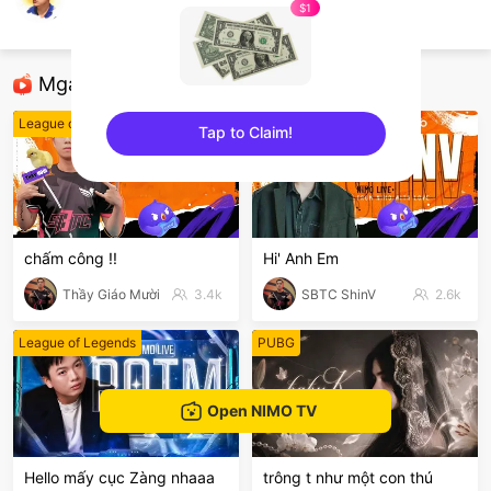
trinhtam1989
$1
Mobile Games
Mga Nirerekominda Na Mga Streamer
League of Legends
PUBG
Tap to Claim!
sentinelEnd
chấm công !!
Hi' Anh Em
Thầy Giáo Mười
3.4k
SBTC ShinV
2.6k
League of Legends
PUBG
Open NIMO TV
Hello mấy cục Zàng nhaaa
trông t như một con thú