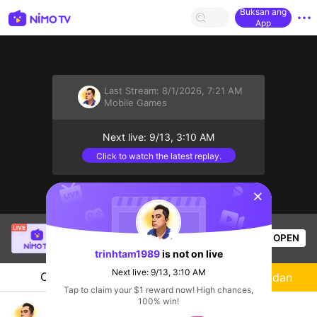
Buksan ang
App
Last Stream:
8/1/2026, 7:21 AM
Mobile Games
Next live: 9/13, 3:10 AM
Click to watch the latest replay.
sentinelStart
Duy Khánh
is live!
OPEN
Mobile Games
50
Views
trinhtam1989
is not on live
Next live: 9/13, 3:10 AM
Chat
Streamer
Sundan
Tap to claim your $1 reward now! High chances,
100% win!
Chơi Game Kiếm Xèng