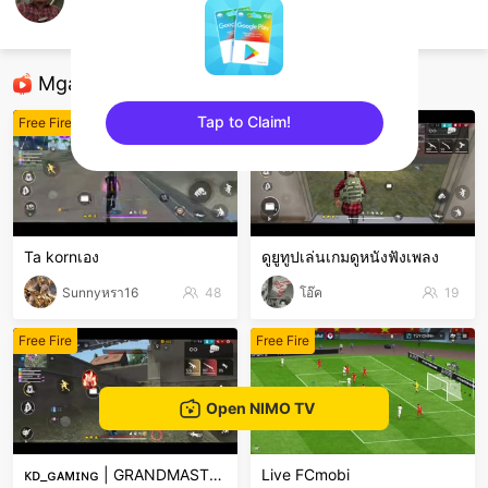
ดาวดังฝั่งโน้นนน
Free Fire
Mga Nirerekominda Na Mga Streamer
Tap to Claim!
Free Fire
Free Fire
sentinelEnd
Ta kornเอง
ดูยูทูปเล่นเกมดูหนังฟังเพลง
Sunnyหรา16
48
โอ๊ค
19
Free Fire
Free Fire
Open NIMO TV
ᴋᴅ_ɢᴀᴍɪɴɢ | GRANDMASTER PUSH LIVE 🔥 | 1v4 CLUTCH
Live FCmobi