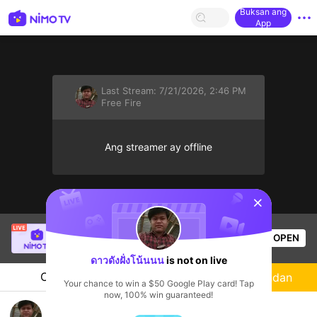
Buksan ang
App
Last Stream:
7/21/2026, 2:46 PM
Free Fire
Ang streamer ay offline
sentinelStart
MOI CHOI
is live!
OPEN
Free Fire
53
Views
ดาวดังฝั่งโน้นนน
is not on live
Chat
Streamer
Sundan
Your chance to win a $50 Google Play card! Tap
now, 100% win guaranteed!
เเพ้ออ่อยมากน้าๆ