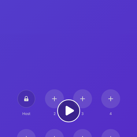
Host
2
3
4