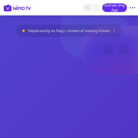
Buksan ang
App
Napakaastig na Nag-i-stream at walang iniwan.