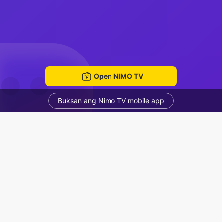
Open NIMO TV
Buksan ang Nimo TV mobile app
Tara ml😍
Real Midnight
Voice Room
Mga Nirerekominda Na Mga Streamer