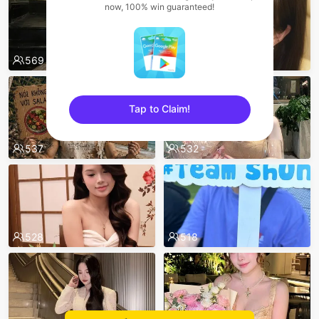
now, 100% win guaranteed!
569
553
Tap to Claim!
sentinelEnd
537
532
528
518