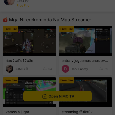
แสวง โน1
Free Fire
sentinelEnd
Mga Nirerekominda Na Mga Streamer
Free Fire
Free Fire
ก่อนวันเกิด1วันงับ
entra y juguemos unos pvp region N/A
BUNNY🐰
54
Dark Fantsy
59
Free Fire
Free Fire
Open NIMO TV
vamos a jugar
streaming ff tikt0k