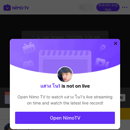
Buksan ang
App
sentinelStart
Last Stream:
7/5/2026, 5:25 AM
Free Fire
Ang streamer ay offline
แสวง โน1
is not on live
Bao Nguyên Gia
is live!
Open Nimo TV to watch
แสวง โน1
's live streaming
OPEN
Free Fire
60
Views
on time and watch the latest live record!
Chat
Streamer
Sundan
Open NimoTV
ดันแรงค์กันครับน้องๆ แสวงโน1